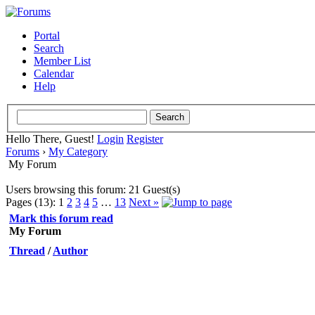
Portal
Search
Member List
Calendar
Help
Hello There, Guest!
Login
Register
Forums
›
My Category
My Forum
Users browsing this forum: 21 Guest(s)
Pages (13):
1
2
3
4
5
…
13
Next »
Mark this forum read
My Forum
Thread
/
Author