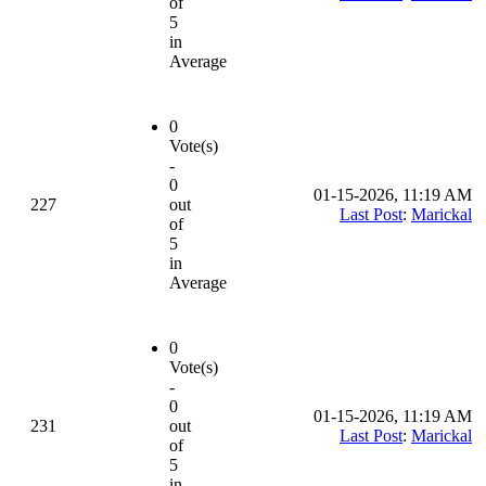
of
5
in
Average
0
Vote(s)
-
0
01-15-2026, 11:19 AM
227
out
Last Post
:
Marickal
of
5
in
Average
0
Vote(s)
-
0
01-15-2026, 11:19 AM
231
out
Last Post
:
Marickal
of
5
in