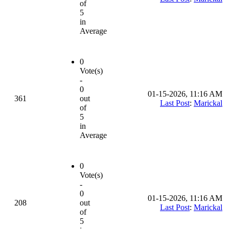
of
5
in
Average
0
Vote(s)
-
0
01-15-2026, 11:16 AM
361
out
Last Post
:
Marickal
of
5
in
Average
0
Vote(s)
-
0
01-15-2026, 11:16 AM
208
out
Last Post
:
Marickal
of
5