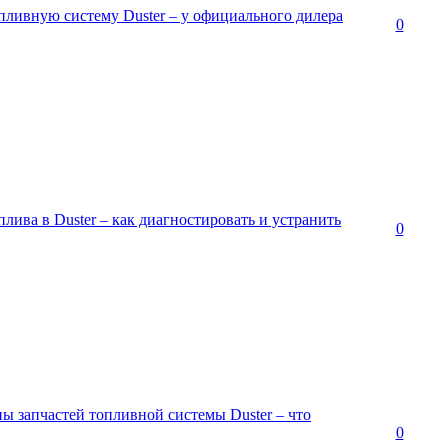
пливную систему Duster – у официального дилера
0
лива в Duster – как диагностировать и устранить
0
ы запчастей топливной системы Duster – что
0