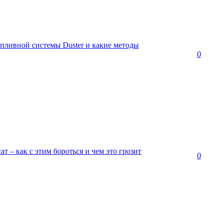
опливной системы Duster и какие методы
0
ат – как с этим бороться и чем это грозит
0