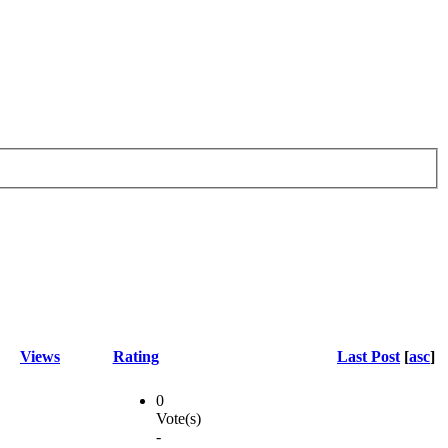
Views
Rating
Last Post
[
asc
]
0
Vote(s)
-