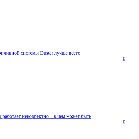
опливной системы Duster лучше всего
0
r работает некорректно – в чем может быть
0