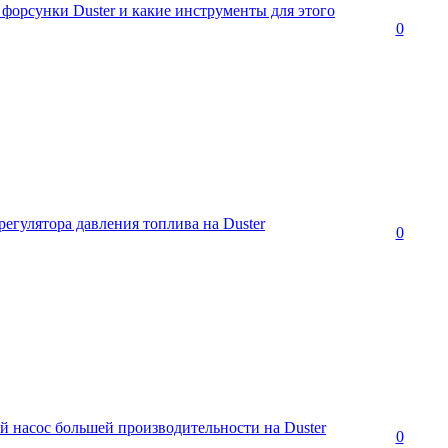
форсунки Duster и какие инструменты для этого
0
егулятора давления топлива на Duster
0
 насос большей производительности на Duster
0