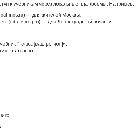
ступ к учебникам через локальные платформы. Например:
ool.mos.ru) — для жителей Москвы;
» (edu.lenreg.ru) — для Ленинградской области.
ебник 7 класс [ваш регион]».
амостоятельно.
ника.
в