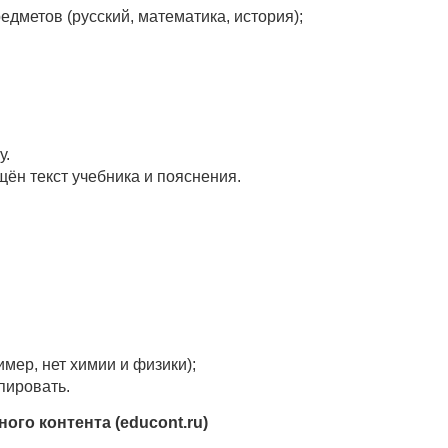
едметов (русский, математика, история);
у.
ён текст учебника и пояснения.
мер, нет химии и физики);
пировать.
ого контента (educont.ru)