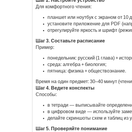
Шаг 2. Настройте устройство
Для комфортного чтения:
планшет или ноутбук с экраном от 10 
установите приложение для PDF (напр
отрегулируйте яркость и шрифт (режим
Шаг 3. Составьте расписание
Пример:
понедельник: русский (1 глава) + истор
среда: алгебра + биология;
пятница: физика + обществознание.
Время на один предмет: 30–40 минут (чтение
Шаг 4. Ведите конспекты
Способы:
в тетради — выписывайте определени
в цифровом виде — используйте замет
делайте скриншоты схем и таблиц из 
Шаг 5. Проверяйте понимание