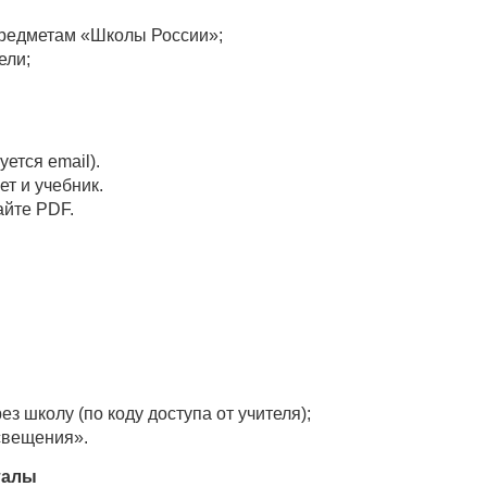
предметам «Школы России»;
ели;
уется email).
ет и учебник.
айте PDF.
з школу (по коду доступа от учителя);
свещения».
талы