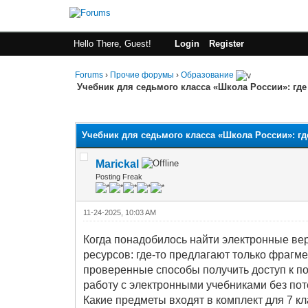
Hello There, Guest!
Login
Register
Forums
›
Прочие форумы
›
Образование
Учебник для седьмого класса «Школа России»: гд
0 Vote(s) - 0 Average
1
2
3
4
5
Учебник для седьмого класса «Школа России»: г
Marickal
Posting Freak
11-24-2025, 10:03 AM
Когда понадобилось найти электронные вер
ресурсов: где‑то предлагают только фрагме
проверенные способы получить доступ к п
работу с электронными учебниками без пот
Какие предметы входят в комплект для 7 к