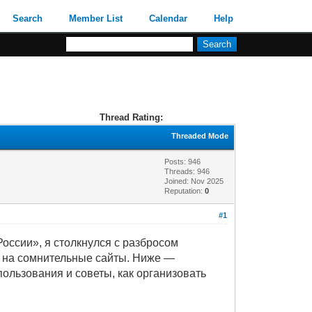
Search
Member List
Calendar
Help
Thread Rating:
Threaded Mode
Posts: 946
Threads: 946
Joined: Nov 2025
Reputation:
0
#1
оссии», я столкнулся с разбросом
ёт на сомнительные сайты. Ниже —
льзования и советы, как организовать