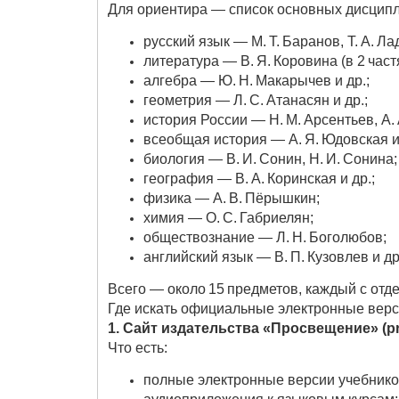
Для ориентира — список основных дисципл
русский язык — М. Т. Баранов, Т. А. Л
литература — В. Я. Коровина (в 2 част
алгебра — Ю. Н. Макарычев и др.;
геометрия — Л. С. Атанасян и др.;
история России — Н. М. Арсентьев, А.
всеобщая история — А. Я. Юдовская и 
биология — В. И. Сонин, Н. И. Сонина;
география — В. А. Коринская и др.;
физика — А. В. Пёрышкин;
химия — О. С. Габриелян;
обществознание — Л. Н. Боголюбов;
английский язык — В. П. Кузовлев и др
Всего — около 15 предметов, каждый с от
Где искать официальные электронные вер
1. Сайт издательства «Просвещение» (pr
Что есть:
полные электронные версии учебнико