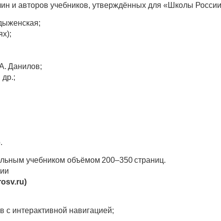
ин и авторов учебников, утверждённых для «Школы России
адыженская;
ях);
 А. Данилов;
др.;
.
дельным учебником объёмом 200–350 страниц.
сии
osv.ru)
в с интерактивной навигацией;