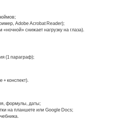
дюймов;
имер, Adobe Acrobat Reader);
 «ночной» снижает нагрузку на глаза).
ия (1 параграф);
 + конспект).
я, формулы, даты;
ки на планшете или Google Docs;
учебника.