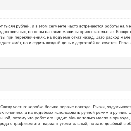
 тысяч рублей, и в этом сегменте часто встречаются роботы на 
недолговечных, но цены на такие машины привлекательные. Конкре
узы при переключениях, на подъёме откат назад. Зато расход мале
юджет жмёт, но и ездить каждый день с дерготнёй не хочется. Реал
 Скажу честно: коробка бесила первые полгода. Рывки, задумчивость
ключениях, а на подъёмах использовать ручной режим и ручник. Ес
шой, потому что робот его щадит. Менял только масло в приводе,
 города с трафиком этот вариант утомительный, но зато дешёвый в