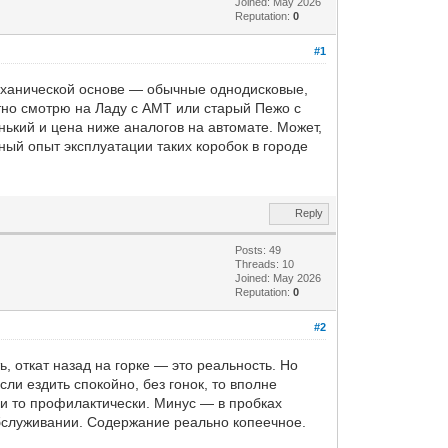
Joined: May 2026
Reputation:
0
#1
механической основе — обычные однодисковые,
тно смотрю на Ладу с АМТ или старый Пежо с
нький и цена ниже аналогов на автомате. Может,
ьный опыт эксплуатации таких коробок в городе
Reply
Posts: 49
Threads: 10
Joined: May 2026
Reputation:
0
#2
, откат назад на горке — это реальность. Но
ли ездить спокойно, без гонок, то вполне
 и то профилактически. Минус — в пробках
 обслуживании. Содержание реально копеечное.