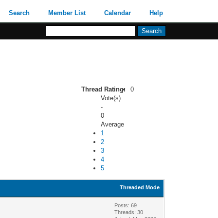
Search
Member List
Calendar
Help
Thread Rating:
0
Vote(s)
-
0
Average
1
2
3
4
5
Threaded Mode
Posts: 69
Threads: 30