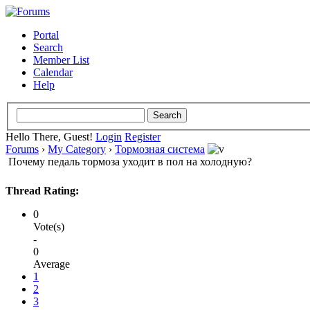
Portal
Search
Member List
Calendar
Help
Hello There, Guest!
Login
Register
Forums
›
My Category
›
Тормозная система
Почему педаль тормоза уходит в пол на холодную?
Thread Rating:
0
Vote(s)
-
0
Average
1
2
3