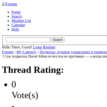
Portal
Search
Member List
Calendar
Help
Hello There, Guest!
Login
Register
Forums
›
My Category
›
Подвеска, рулевое управление и тормоза
Стук подвески Haval Jolion исчез после протяжки — а когда оп
Thread Rating:
0
Vote(s)
-