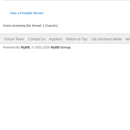
View a Printable Version
Users browsing this thread: 1 Guest(s)
Forum Team
Contact Us
myjolion
Return to Top
Lite (Archive) Mode
Ma
Powered By
MyBB
, © 2002-2026
MyBB Group
.