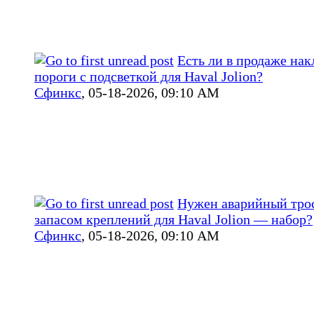
Есть ли в продаже нак
пороги с подсветкой для Haval Jolion?
Сфинкс
,
05-18-2026, 09:10 AM
Нужен аварийный трос
запасом креплений для Haval Jolion — набор?
Сфинкс
,
05-18-2026, 09:10 AM