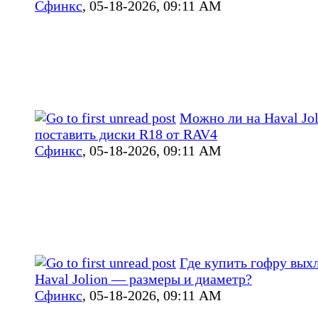
Сфинкс
,
05-18-2026, 09:11 AM
Можно ли на Haval Jol
поставить диски R18 от RAV4
Сфинкс
,
05-18-2026, 09:11 AM
Где купить гофру вых
Haval Jolion — размеры и диаметр?
Сфинкс
,
05-18-2026, 09:11 AM