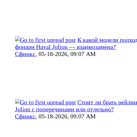
К какой модели подход
фонари Haval Jolion — взаимозамена?
Сфинкс
,
05-18-2026, 09:07 AM
Стоит ли брать рейлин
Jolion с поперечинами или отдельно?
Сфинкс
,
05-18-2026, 09:07 AM