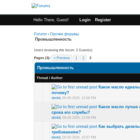
Hello There, Guest!
Login
Register
Forums
›
Прочие форумы
Промышленность
Users browsing this forum: 2 Guest(s)
Pages (3):
« Previous
1
2
3
Промышленность
Thread
/
Author
Какое масло идеаль
0 Vote(s) - 0 out 
почему?
denkil
,
09-05-2025, 12:58 PM
Какое масло лучше 
0 Vote(s) - 0 out 
срока его службы?
denkil
,
09-05-2025, 12:58 PM
Как выбрать дизель
0 Vote(s) - 0 out 
требованиям?
denkil
,
09-05-2025, 12:57 PM