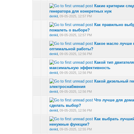
Какие критерии сле
0 Vote(s) - 0 out 
генератора для конкретных нуж
denkil
,
09-05-2025, 12:57 PM
Как правильно выбр
0 Vote(s) - 0 out 
пожалеть о выборе?
denkil
,
09-05-2025, 12:57 PM
Какое масло лучше 
0 Vote(s) - 0 out 
оптимальной работы?
denkil
,
09-05-2025, 12:56 PM
Какой тип двигател
0 Vote(s) - 0 out 
максимальную эффективность
denkil
,
09-05-2025, 12:56 PM
Какой дизельный ге
0 Vote(s) - 0 out 
электроснабжения
denkil
,
09-05-2025, 12:56 PM
Что лучше для дома
0 Vote(s) - 0 out 
сделать выбор?
denkil
,
09-05-2025, 12:56 PM
Как выбрать лучший
0 Vote(s) - 0 out 
ненужные функции?
denkil
,
09-05-2025, 12:55 PM