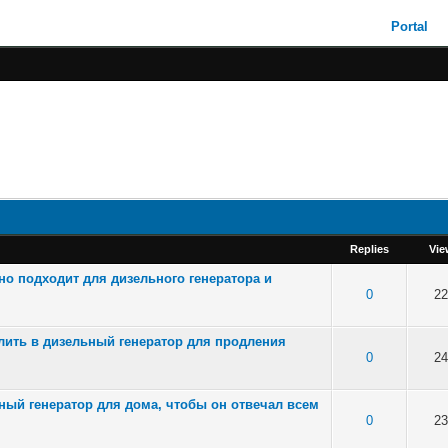
Portal
Replies
Vie
но подходит для дизельного генератора и
of 5 in Average
0
22
лить в дизельный генератор для продления
of 5 in Average
0
24
ный генератор для дома, чтобы он отвечал всем
of 5 in Average
0
23