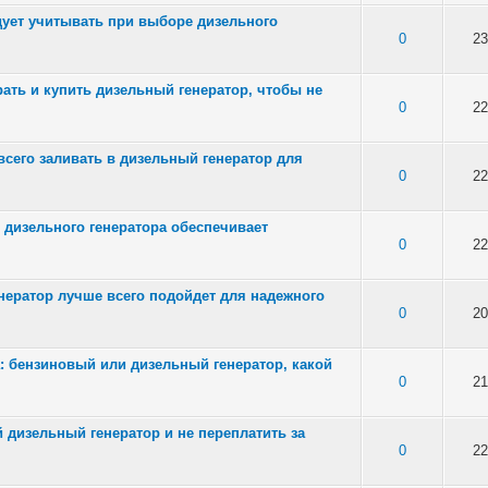
дует учитывать при выборе дизельного
of 5 in Average
0
23
ать и купить дизельный генератор, чтобы не
of 5 in Average
0
22
всего заливать в дизельный генератор для
of 5 in Average
0
22
я дизельного генератора обеспечивает
of 5 in Average
0
22
нератор лучше всего подойдет для надежного
of 5 in Average
0
20
: бензиновый или дизельный генератор, какой
of 5 in Average
0
21
 дизельный генератор и не переплатить за
of 5 in Average
0
22