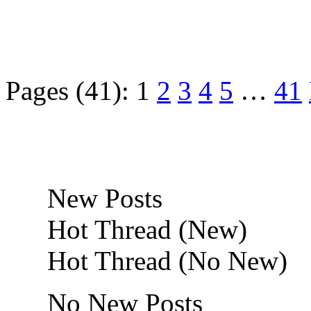
Pages (41):
1
2
3
4
5
…
41
New Posts
Hot Thread (New)
Hot Thread (No New)
No New Posts