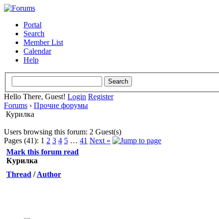
Portal
Search
Member List
Calendar
Help
Hello There, Guest!
Login
Register
Forums
›
Прочие форумы
Курилка
Users browsing this forum: 2 Guest(s)
Pages (41):
1
2
3
4
5
…
41
Next »
Mark this forum read
Курилка
Thread
/
Author